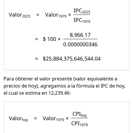
IPC
2025
Valor
=
Valor
×
2025
1979
IPC
1979
8,966.17
=
$ 100 ×
0.0000000346
≈
$25,884,375,646,544.04
Para obtener el valor presente (valor equivalente a
precios de hoy), agregamos a la fórmula el IPC de hoy,
el cual se estima en 12,239.46:
CPI
hoy
Valor
=
Valor
×
hoy
1979
CPI
1979