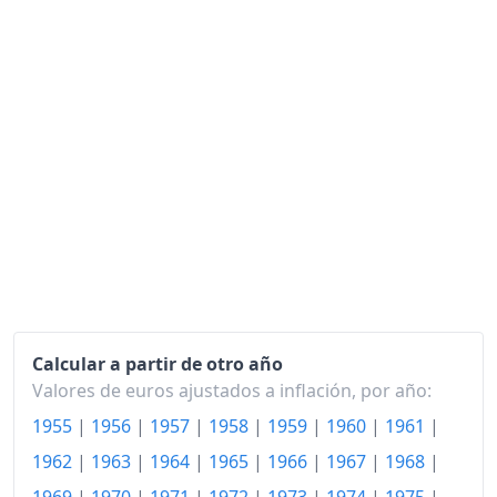
2017
155.25
2018
156.22
2019
156.62
2020
154.66
2021
156.55
2022
171.65
2023
177.60
2024
182.47
Calcular a partir de otro año
2025
Valores de euros ajustados a inflación, por año:
187.00
1955
|
1956
|
1957
|
1958
|
1959
|
1960
|
1961
|
2026-06
196.18
1962
|
1963
|
1964
|
1965
|
1966
|
1967
|
1968
|
Hoy
197.05