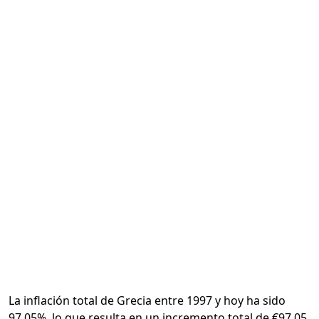
Calcular
La inflación total de Grecia entre 1997 y hoy ha sido
97.05%, lo que resulta en un incremento total de €97.05.