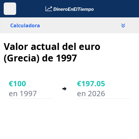
Calculadora
Valor actual del euro
País
Grecia
(Grecia) de 1997
Valor
€
€100
€197.05
en 1997
en 2026
Año inicial
Año final