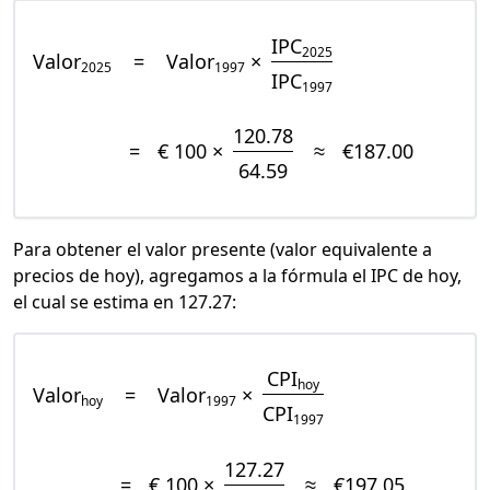
IPC
2025
Valor
=
Valor
×
2025
1997
IPC
1997
120.78
=
€ 100 ×
≈
€187.00
64.59
Para obtener el valor presente (valor equivalente a
precios de hoy), agregamos a la fórmula el IPC de hoy,
el cual se estima en 127.27:
CPI
hoy
Valor
=
Valor
×
hoy
1997
CPI
1997
127.27
=
€ 100 ×
≈
€197.05