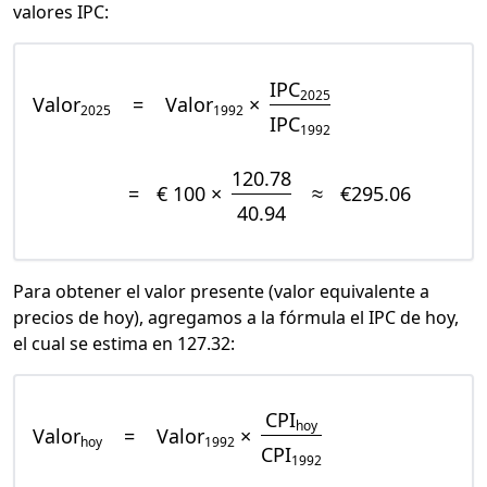
valores IPC:
IPC
2025
Valor
=
Valor
×
2025
1992
IPC
1992
120.78
=
€ 100 ×
≈
€295.06
40.94
Para obtener el valor presente (valor equivalente a
precios de hoy), agregamos a la fórmula el IPC de hoy,
el cual se estima en 127.32:
CPI
hoy
Valor
=
Valor
×
hoy
1992
CPI
1992