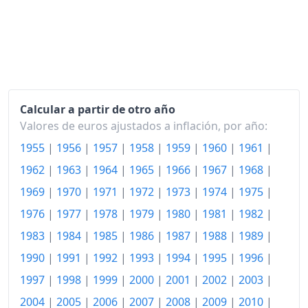
2016
242.24
2017
244.96
2018
246.49
2019
247.12
Calcular a partir de otro año
2020
244.04
Valores de euros ajustados a inflación, por año:
2021
247.02
1955
|
1956
|
1957
|
1958
|
1959
|
1960
|
1961
|
1962
|
1963
|
1964
|
1965
|
1966
|
1967
|
1968
|
2022
270.85
1969
|
1970
|
1971
|
1972
|
1973
|
1974
|
1975
|
2023
280.23
1976
|
1977
|
1978
|
1979
|
1980
|
1981
|
1982
|
2024
287.92
1983
|
1984
|
1985
|
1986
|
1987
|
1988
|
1989
|
2025
295.06
1990
|
1991
|
1992
|
1993
|
1994
|
1995
|
1996
|
1997
|
1998
|
1999
|
2000
|
2001
|
2002
|
2003
|
2026-06
309.54
2004
|
2005
|
2006
|
2007
|
2008
|
2009
|
2010
|