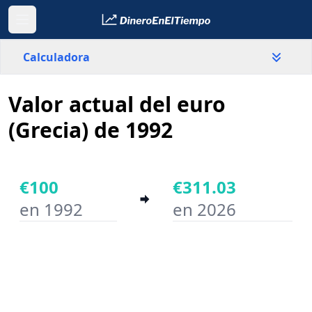
Calculadora
Valor actual del euro
País
Grecia
(Grecia) de 1992
Valor
€
€100
€311.03
en 1992
en 2026
Año inicial
Año final