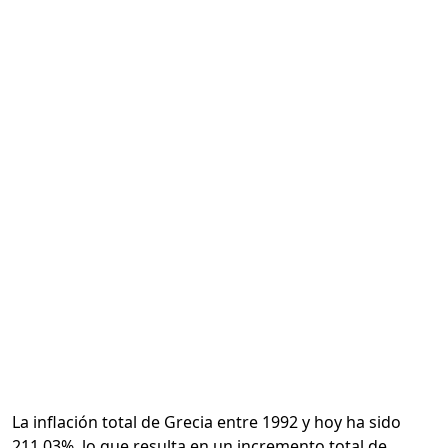
Calcular
La inflación total de Grecia entre 1992 y hoy ha sido
211.03%, lo que resulta en un incremento total de