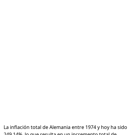
Calcular
La inflación total de Alemania entre 1974 y hoy ha sido
249.14%, lo que resulta en un incremento total de