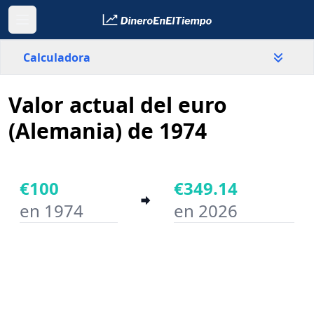
Calculadora
Valor actual del euro
País
Alemania
(Alemania) de 1974
Valor
€
€100
€349.14
en 1974
en 2026
Año inicial
Año final