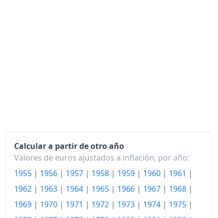
1981
137.25
1982
144.44
1983
149.20
1984
152.79
1985
155.95
1986
155.74
1987
156.13
1988
Calcular a partir de otro año
158.12
Valores de euros ajustados a inflación, por año:
1989
162.52
1955
|
1956
|
1957
|
1958
|
1959
|
1960
|
1961
|
1990
166.90
1962
|
1963
|
1964
|
1965
|
1966
|
1967
|
1968
|
1969
|
1970
|
1971
|
1972
|
1973
|
1974
|
1975
|
1991
173.66