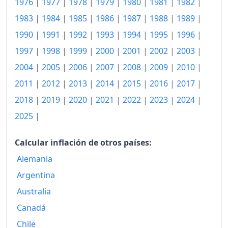
1976
|
1977
|
1978
|
1979
|
1980
|
1981
|
1982
|
1992
182.44
1983
|
1984
|
1985
|
1986
|
1987
|
1988
|
1989
|
1993
190.60
1990
|
1991
|
1992
|
1993
|
1994
|
1995
|
1996
|
1994
195.73
1997
|
1998
|
1999
|
2000
|
2001
|
2002
|
2003
|
2004
|
2005
|
2006
|
2007
|
2008
|
2009
|
2010
|
1995
199.07
2011
|
2012
|
2013
|
2014
|
2015
|
2016
|
2017
|
1996
201.96
2018
|
2019
|
2020
|
2021
|
2022
|
2023
|
2024
|
1997
205.88
2025
|
1998
207.75
Calcular inflación de otros países:
1999
208.97
Alemania
2000
Argentina
211.98
Australia
2001
216.18
Canadá
2002
219.26
Chile