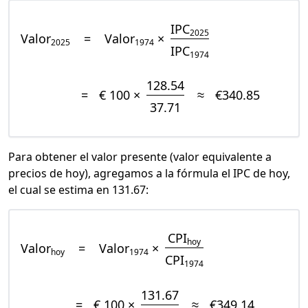
IPC
2025
Valor
=
Valor
×
2025
1974
IPC
1974
128.54
=
€ 100 ×
≈
€340.85
37.71
Para obtener el valor presente (valor equivalente a
precios de hoy), agregamos a la fórmula el IPC de hoy,
el cual se estima en 131.67:
CPI
hoy
Valor
=
Valor
×
hoy
1974
CPI
1974
131.67
=
€ 100 ×
≈
€349.14