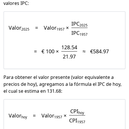
valores IPC:
IPC
2025
Valor
=
Valor
×
2025
1957
IPC
1957
128.54
=
€ 100 ×
≈
€584.97
21.97
Para obtener el valor presente (valor equivalente a
precios de hoy), agregamos a la fórmula el IPC de hoy,
el cual se estima en 131.68:
CPI
hoy
Valor
=
Valor
×
hoy
1957
CPI
1957