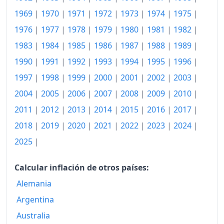
1974
171.62
1969
|
1970
|
1971
|
1972
|
1973
|
1974
|
1975
|
1975
181.77
1976
|
1977
|
1978
|
1979
|
1980
|
1981
|
1982
|
1983
|
1984
|
1985
|
1986
|
1987
|
1988
|
1989
|
1976
189.49
1990
|
1991
|
1992
|
1993
|
1994
|
1995
|
1996
|
1977
196.56
1997
|
1998
|
1999
|
2000
|
2001
|
2002
|
2003
|
1978
201.90
2004
|
2005
|
2006
|
2007
|
2008
|
2009
|
2010
|
2011
|
2012
|
2013
|
2014
|
2015
|
2016
|
2017
|
1979
210.07
2018
|
2019
|
2020
|
2021
|
2022
|
2023
|
2024
|
1980
221.50
2025
|
1981
235.55
Calcular inflación de otros países:
1982
247.90
Alemania
1983
256.06
Argentina
1984
262.22
Australia