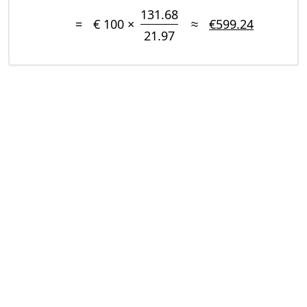
131.68
=
€ 100 ×
≈
€599.24
21.97