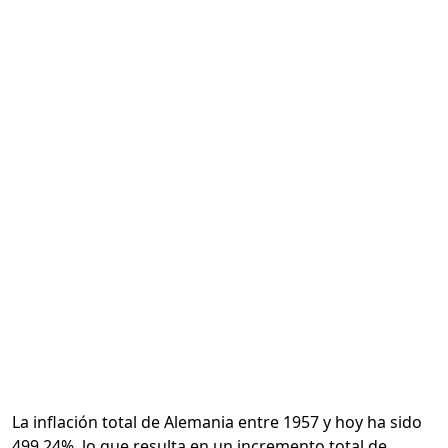
Calcular
La inflación total de Alemania entre 1957 y hoy ha sido
499.24%, lo que resulta en un incremento total de