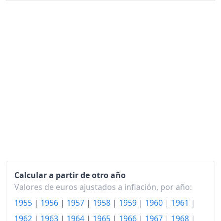
1963
113.33
1964
115.98
1965
119.74
1966
123.97
1967
126.20
1968
128.06
1969
130.50
1970
135.01
1971
142.08
Calcular a partir de otro año
Valores de euros ajustados a inflación, por año:
1972
149.88
1955
|
1956
|
1957
|
1958
|
1959
|
1960
|
1961
|
1973
160.42
1962
|
1963
|
1964
|
1965
|
1966
|
1967
|
1968
|