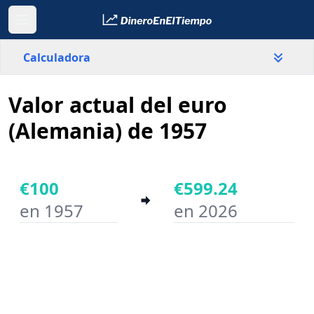
Calculadora
Valor actual del euro
País
Alemania
(Alemania) de 1957
Valor
€
€100
€599.24
en 1957
en 2026
Año inicial
Año final