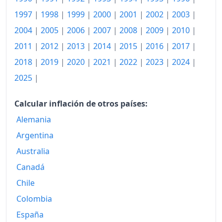
2014
261.39
1997
|
1998
|
1999
|
2000
|
2001
|
2002
|
2003
|
2015
2004
|
2005
|
2006
|
2007
|
265.66
2008
|
2009
|
2010
|
2011
|
2012
|
2013
|
2014
|
2015
|
2016
|
2017
|
2016
270.17
2018
|
2019
|
2020
|
2021
|
2022
|
2023
|
2024
|
2017
274.93
2025
|
2018
282.30
Calcular inflación de otros países:
2019
290.81
Alemania
2020
299.09
Argentina
Australia
2021
312.39
Canadá
2022
338.34
Chile
2023
367.90
Colombia
2024
389.45
España