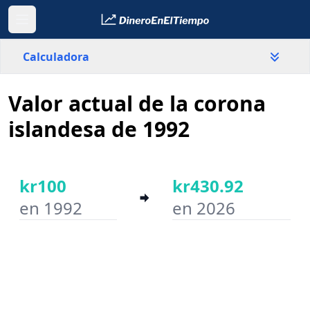
Calculadora
Valor actual de la corona
País
Islandia
islandesa de 1992
Valor
kr
kr100
kr430.92
en 1992
en 2026
Año inicial
Año final