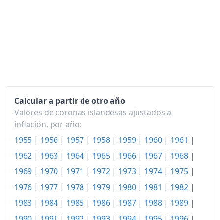
2003
140.95
2004
145.40
2005
151.19
2006
161.31
2007
169.45
Calcular a partir de otro año
2008
190.97
Valores de coronas islandesas ajustados a
inflación, por año:
2009
213.89
1955
|
1956
|
1957
|
1958
|
1959
|
1960
|
1961
|
2010
225.43
1962
|
1963
|
1964
|
1965
|
1966
|
1967
|
1968
|
2011
234.45
1969
|
1970
|
1971
|
1972
|
1973
|
1974
|
1975
|
1976
|
1977
|
1978
|
1979
|
1980
|
1981
|
1982
|
2012
246.61
1983
|
1984
|
1985
|
1986
|
1987
|
1988
|
1989
|
2013
256.16
1990
|
1991
|
1992
|
1993
|
1994
|
1995
|
1996
|