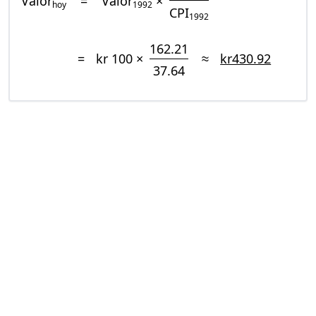
Valor
=
Valor
×
hoy
1992
CPI
1992
162.21
=
kr 100 ×
≈
kr430.92
37.64