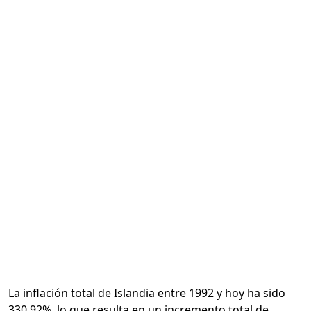
Calcular
La inflación total de Islandia entre 1992 y hoy ha sido
330.92%, lo que resulta en un incremento total de