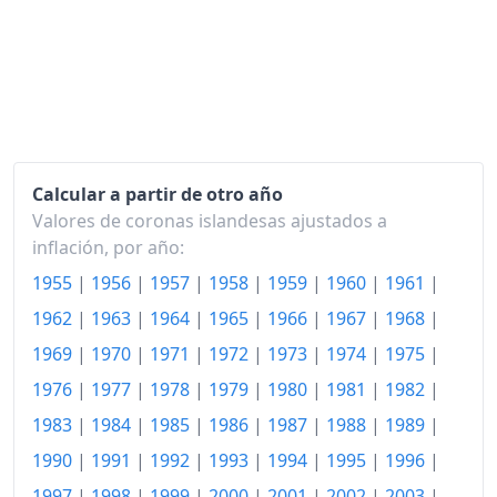
1994
205.73
1995
209.12
1996
213.85
1997
217.73
1998
221.34
Calcular a partir de otro año
Valores de coronas islandesas ajustados a
1999
228.50
inflación, por año:
2000
240.23
1955
|
1956
|
1957
|
1958
|
1959
|
1960
|
1961
|
1962
|
1963
|
1964
|
1965
|
1966
|
1967
|
1968
|
2001
255.62
1969
|
1970
|
1971
|
1972
|
1973
|
1974
|
1975
|
2002
268.91
1976
|
1977
|
1978
|
1979
|
1980
|
1981
|
1982
|
2003
274.43
1983
|
1984
|
1985
|
1986
|
1987
|
1988
|
1989
|
2004
283.10
1990
|
1991
|
1992
|
1993
|
1994
|
1995
|
1996
|
1997
|
1998
|
1999
|
2000
|
2001
|
2002
|
2003
|