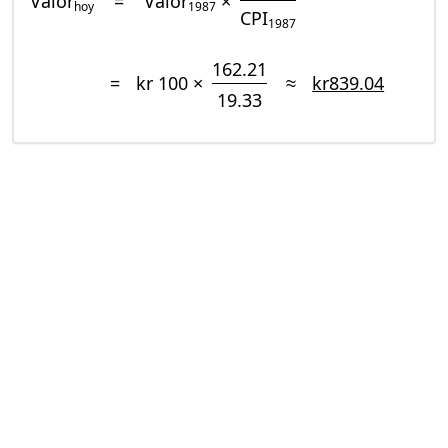
Valor
=
Valor
×
hoy
1987
CPI
1987
162.21
=
kr 100 ×
≈
kr839.04
19.33