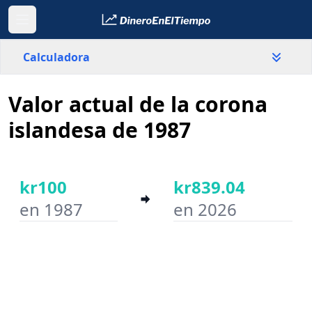
Calculadora
Valor actual de la corona
País
Islandia
islandesa de 1987
Valor
kr
kr100
kr839.04
en 1987
en 2026
Año inicial
Año final