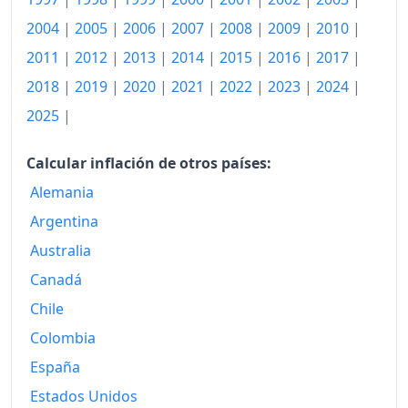
2005
294.39
2004
|
2005
|
2006
|
2007
|
2008
|
2009
|
2010
|
2006
314.07
2011
|
2012
|
2013
|
2014
|
2015
|
2016
|
2017
|
2007
329.94
2018
|
2019
|
2020
|
2021
|
2022
|
2023
|
2024
|
2025
|
2008
371.82
2009
416.46
Calcular inflación de otros países:
2010
Alemania
438.93
Argentina
2011
456.49
Australia
2012
480.16
Canadá
2013
498.76
Chile
Colombia
2014
508.96
España
2015
517.27
Estados Unidos