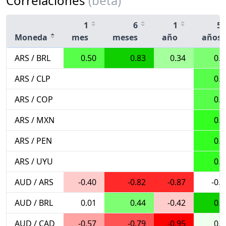
Correlaciones
(beta)
1
6
1
5
Moneda
mes
meses
año
años
ARS / BRL
0.50
0.83
0.34
0.4
ARS / CLP
0.5
ARS / COP
0.5
ARS / MXN
0.6
ARS / PEN
0.6
ARS / UYU
0.6
AUD / ARS
-0.40
-0.82
-0.87
-0.0
AUD / BRL
0.01
0.44
-0.42
0.8
AUD / CAD
-0.57
-0.79
-0.95
0.1