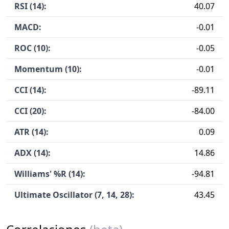
RSI (14):
40.07
MACD:
-0.01
ROC (10):
-0.05
Momentum (10):
-0.01
CCI (14):
-89.11
CCI (20):
-84.00
ATR (14):
0.09
ADX (14):
14.86
Williams' %R (14):
-94.81
Ultimate Oscillator (7, 14, 28):
43.45