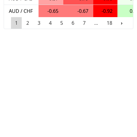
AUD / CHF
-0.65
-0.67
-0.92
0.2
1
2
3
4
5
6
7
…
18
›