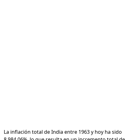
Calcular
La inflación total de India entre 1963 y hoy ha sido
8,984.06%, lo que resulta en un incremento total de