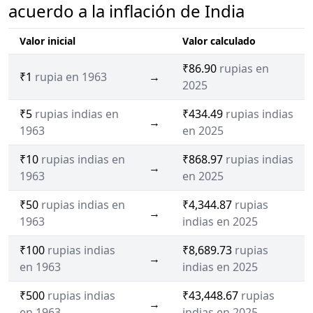
acuerdo a la inflación de India
Valor inicial
Valor calculado
₹86.90
rupias en
₹1
rupia en 1963
→
2025
₹5
rupias indias en
₹434.49
rupias indias
→
1963
en 2025
₹10
rupias indias en
₹868.97
rupias indias
→
1963
en 2025
₹50
rupias indias en
₹4,344.87
rupias
→
1963
indias en 2025
₹100
rupias indias
₹8,689.73
rupias
→
en 1963
indias en 2025
₹500
rupias indias
₹43,448.67
rupias
→
en 1963
indias en 2025