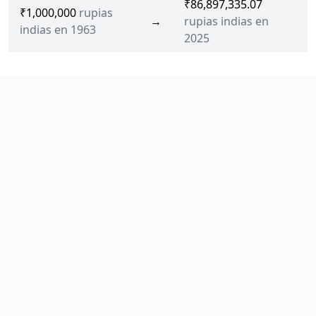
₹86,897,335.07
₹1,000,000
rupias
→
rupias indias en
indias en 1963
2025