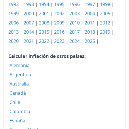
1983
484.79
1992
|
1993
|
1994
|
1995
|
1996
|
1997
|
1998
|
1984
1999
|
2000
|
2001
|
2002
|
525.12
2003
|
2004
|
2005
|
2006
|
2007
|
2008
|
2009
|
2010
|
2011
|
2012
|
1985
554.29
2013
|
2014
|
2015
|
2016
|
2017
|
2018
|
2019
|
1986
602.68
2020
|
2021
|
2022
|
2023
|
2024
|
2025
|
1987
655.72
Calcular inflación de otros países:
1988
717.25
Alemania
1989
767.99
Argentina
Australia
1990
836.89
Canadá
1991
952.97
Chile
1992
1,065.31
Colombia
1993
1,132.71
España