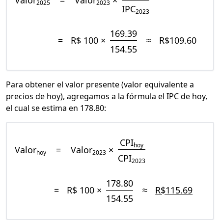
Valor
=
Valor
×
2025
2023
IPC
2023
169.39
=
R$ 100 ×
≈
R$109.60
154.55
Para obtener el valor presente (valor equivalente a
precios de hoy), agregamos a la fórmula el IPC de hoy,
el cual se estima en 178.80:
CPI
hoy
Valor
=
Valor
×
hoy
2023
CPI
2023
178.80
=
R$ 100 ×
≈
R$115.69
154.55