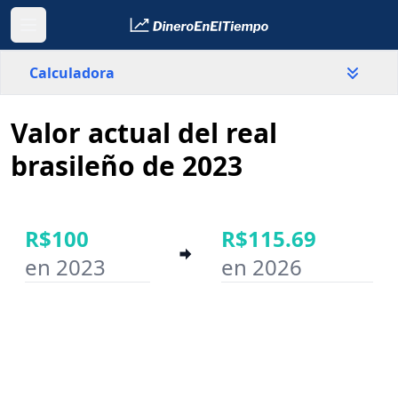
Calculadora
Valor actual del real
País
Brasil
brasileño de 2023
Valor
R$
R$100
R$115.69
en 2023
en 2026
Año inicial
Año final