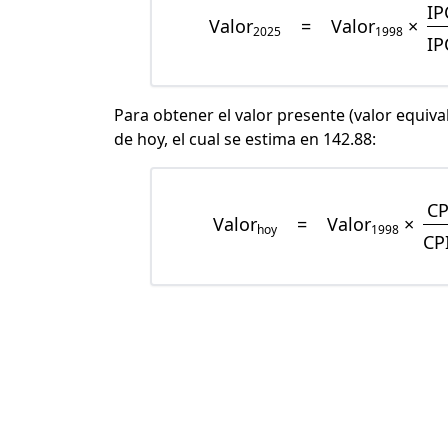
IP
Valor
=
Valor
×
2025
1998
IP
Para obtener el valor presente (valor equiva
de hoy, el cual se estima en 142.88:
CP
Valor
=
Valor
×
hoy
1998
CP