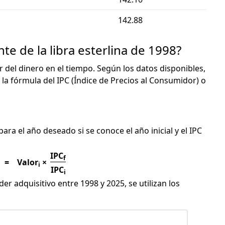
142.88
te de la libra esterlina de 1998?
or del dinero en el tiempo. Según los datos disponibles,
 la fórmula del IPC (Índice de Precios al Consumidor) o
C
 para el año deseado si se conoce el año inicial y el IPC
IPC
f
=
Valor
×
i
IPC
i
er adquisitivo entre 1998 y 2025, se utilizan los