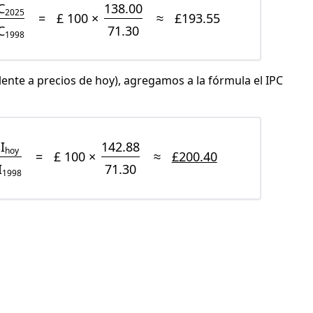
C
138.00
2025
=
£ 100 ×
≈
£193.55
C
71.30
1998
lente a precios de hoy), agregamos a la fórmula el IPC
I
142.88
hoy
=
£ 100 ×
≈
£200.40
I
71.30
1998