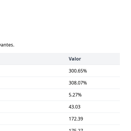
vantes.
Valor
300.65%
308.07%
5.27%
43.03
172.39
175.27