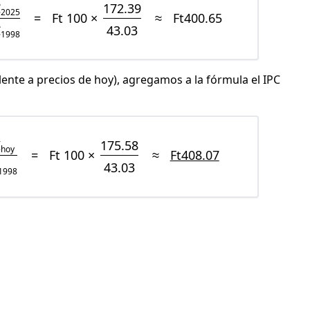
C
172.39
2025
=
Ft 100 ×
≈
Ft400.65
C
43.03
1998
lente a precios de hoy), agregamos a la fórmula el IPC
I
175.58
hoy
=
Ft 100 ×
≈
Ft408.07
43.03
1998