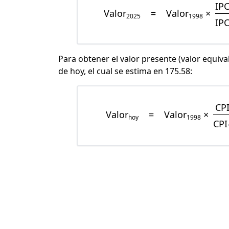
IP
Valor
=
Valor
×
2025
1998
IP
Para obtener el valor presente (valor equiva
de hoy, el cual se estima en 175.58:
CP
Valor
=
Valor
×
hoy
1998
CPI