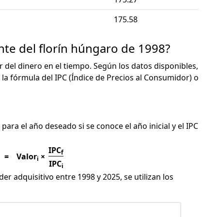
175.58
nte del florín húngaro de 1998?
or del dinero en el tiempo. Según los datos disponibles,
 la fórmula del IPC (Índice de Precios al Consumidor) o
C
 para el año deseado si se conoce el año inicial y el IPC
IPC
f
=
Valor
×
i
IPC
i
er adquisitivo entre 1998 y 2025, se utilizan los