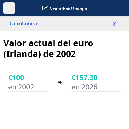
Calculadora
Valor actual del euro
País
Irlanda
(Irlanda) de 2002
Valor
€
€100
€157.30
en 2002
en 2026
Año inicial
Año final