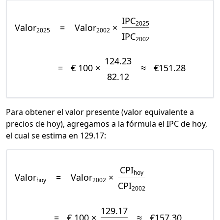
IPC
2025
Valor
=
Valor
×
2025
2002
IPC
2002
124.23
=
€ 100 ×
≈
€151.28
82.12
Para obtener el valor presente (valor equivalente a
precios de hoy), agregamos a la fórmula el IPC de hoy,
el cual se estima en 129.17:
CPI
hoy
Valor
=
Valor
×
hoy
2002
CPI
2002
129.17
=
€ 100 ×
≈
€157.30