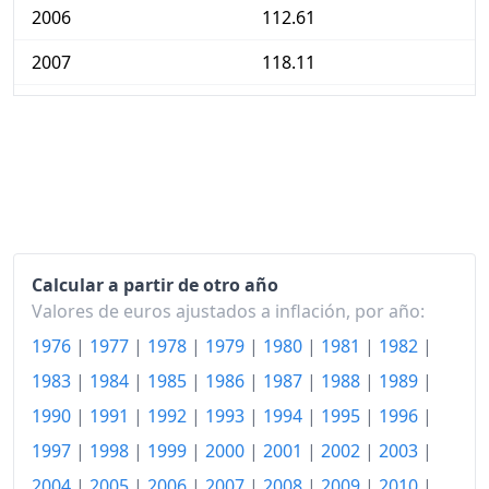
2006
112.61
2007
118.11
2008
122.88
2009
117.41
2010
116.33
2011
119.30
Calcular a partir de otro año
2012
121.32
Valores de euros ajustados a inflación, por año:
2013
121.95
1976
|
1977
|
1978
|
1979
|
1980
|
1981
|
1982
|
2014
122.18
1983
|
1984
|
1985
|
1986
|
1987
|
1988
|
1989
|
1990
|
1991
|
1992
|
1993
|
1994
|
1995
|
1996
|
2015
121.77
1997
|
1998
|
1999
|
2000
|
2001
|
2002
|
2003
|
2016
121.80
2004
|
2005
|
2006
|
2007
|
2008
|
2009
|
2010
|