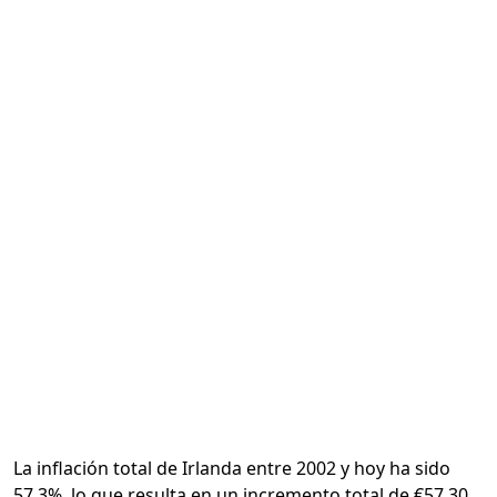
Calcular
La inflación total de Irlanda entre 2002 y hoy ha sido
57.3%, lo que resulta en un incremento total de €57.30.