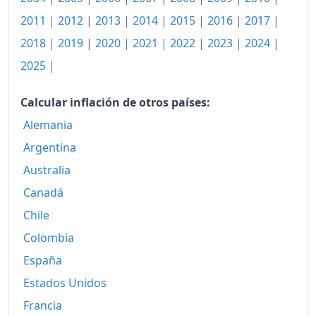
2017
122.24
2011
|
2012
|
2013
|
2014
|
2015
|
2016
|
2017
|
2018
122.82
2018
|
2019
|
2020
|
2021
|
2022
|
2023
|
2024
|
2025
|
2019
123.97
2020
123.56
Calcular inflación de otros países:
Alemania
2021
126.46
Argentina
2022
136.36
Australia
2023
144.95
Canadá
Chile
2024
148.01
Colombia
2025
151.28
España
2026-06
156.75
Estados Unidos
Hoy
157.30
Francia