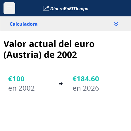
Calculadora
Valor actual del euro
País
Austria
(Austria) de 2002
Valor
€
€100
€184.60
en 2002
en 2026
Año inicial
Año final