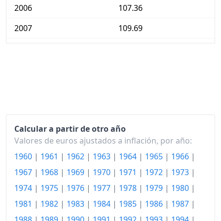
2006
107.36
2007
109.69
2008
113.21
2009
113.79
2010
115.85
2011
119.62
Calcular a partir de otro año
2012
122.60
Valores de euros ajustados a inflación, por año:
2013
125.05
1960
|
1961
|
1962
|
1963
|
1964
|
1965
|
1966
|
2014
127.06
1967
|
1968
|
1969
|
1970
|
1971
|
1972
|
1973
|
1974
|
1975
|
1976
|
1977
|
1978
|
1979
|
1980
|
2015
128.21
1981
|
1982
|
1983
|
1984
|
1985
|
1986
|
1987
|
2016
129.37
1988
|
1989
|
1990
|
1991
|
1992
|
1993
|
1994
|