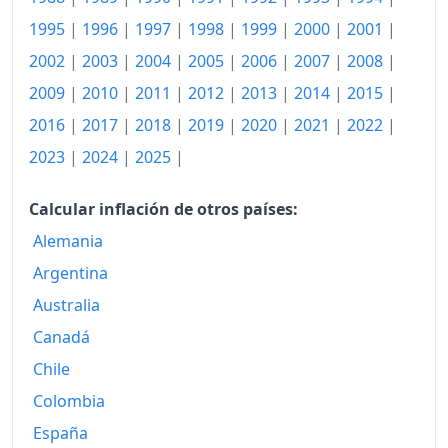
2017
132.06
1995
|
1996
|
1997
|
1998
|
1999
|
2000
|
2001
|
2018
134.70
2002
|
2003
|
2004
|
2005
|
2006
|
2007
|
2008
|
2009
|
2010
|
2011
|
2012
|
2013
|
2014
|
2015
|
2019
136.76
2016
|
2017
|
2018
|
2019
|
2020
|
2021
|
2022
|
2020
138.74
2023
|
2024
|
2025
|
2021
142.57
Calcular inflación de otros países:
2022
154.76
Alemania
2023
166.85
Argentina
Australia
2024
171.77
Canadá
2025
177.81
Chile
2026-05
183.33
Colombia
Hoy
184.60
España