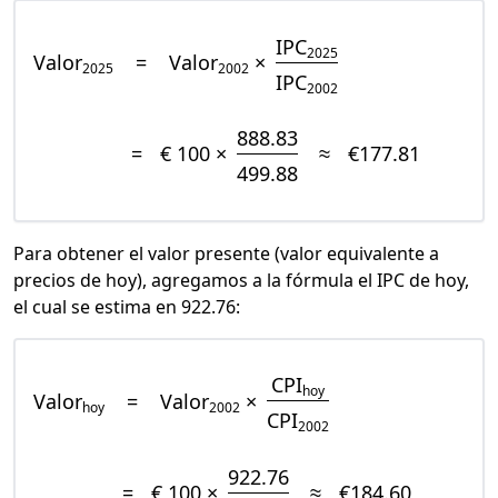
IPC
2025
Valor
=
Valor
×
2025
2002
IPC
2002
888.83
=
€ 100 ×
≈
€177.81
499.88
Para obtener el valor presente (valor equivalente a
precios de hoy), agregamos a la fórmula el IPC de hoy,
el cual se estima en 922.76:
CPI
hoy
Valor
=
Valor
×
hoy
2002
CPI
2002
922.76
=
€ 100 ×
≈
€184.60