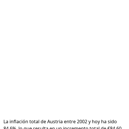
Calcular
La inflación total de Austria entre 2002 y hoy ha sido
84.6%, lo que resulta en un incremento total de €84.60.