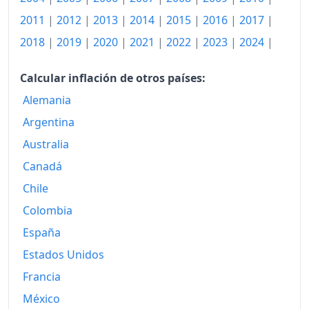
2011
|
2012
|
2013
|
2014
|
2015
|
2016
|
2017
|
2022
197.44
2018
|
2019
|
2020
|
2021
|
2022
|
2023
|
2024
|
2023
205.57
Calcular inflación de otros países:
2024
211.63
Alemania
2026-06
225.30
Argentina
Hoy
226.15
Australia
Canadá
Chile
Colombia
España
Estados Unidos
Francia
México