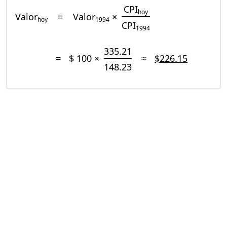
CPI
hoy
Valor
=
Valor
×
hoy
1994
CPI
1994
335.21
=
$ 100 ×
≈
$226.15
148.23