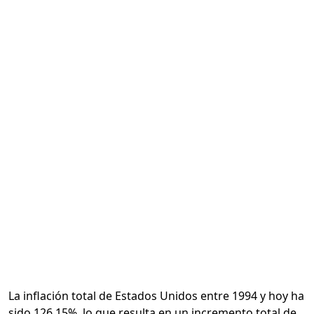
Calcular
La inflación total de Estados Unidos entre 1994 y hoy ha
sido 126.15%, lo que resulta en un incremento total de