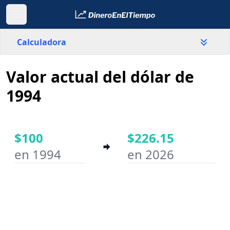
Calculadora
Valor actual del dólar de
País
Estados Unidos
1994
Valor
$
$100
$226.15
en 1994
en 2026
Año inicial
Año final