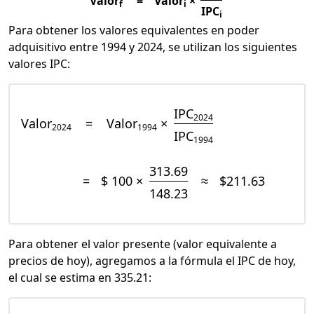
Valor
=
Valor
×
f
i
IPC
i
Para obtener los valores equivalentes en poder
adquisitivo entre 1994 y 2024, se utilizan los siguientes
valores IPC:
IPC
2024
Valor
=
Valor
×
2024
1994
IPC
1994
313.69
=
$ 100 ×
≈
$211.63
148.23
Para obtener el valor presente (valor equivalente a
precios de hoy), agregamos a la fórmula el IPC de hoy,
el cual se estima en 335.21: