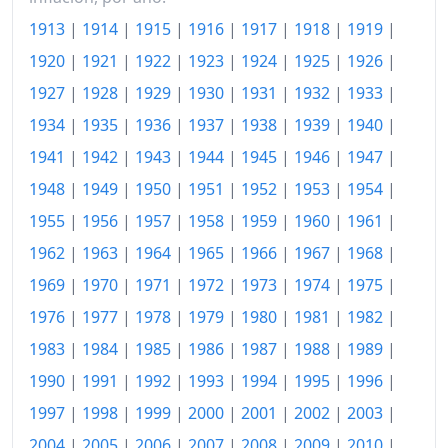
1913
|
1914
|
1915
|
1916
|
1917
|
1918
|
1919
|
2011
151.76
1920
|
1921
|
1922
|
1923
|
1924
|
1925
|
1926
|
2012
154.90
1927
|
1928
|
1929
|
1930
|
1931
|
1932
|
1933
|
2013
157.16
1934
|
1935
|
1936
|
1937
|
1938
|
1939
|
1940
|
1941
|
1942
|
1943
|
1944
|
1945
|
1946
|
1947
|
2014
159.71
1948
|
1949
|
1950
|
1951
|
1952
|
1953
|
1954
|
2015
159.90
1955
|
1956
|
1957
|
1958
|
1959
|
1960
|
1961
|
2016
161.92
1962
|
1963
|
1964
|
1965
|
1966
|
1967
|
1968
|
2017
165.37
1969
|
1970
|
1971
|
1972
|
1973
|
1974
|
1975
|
1976
|
1977
|
1978
|
1979
|
1980
|
1981
|
1982
|
2018
169.41
1983
|
1984
|
1985
|
1986
|
1987
|
1988
|
1989
|
2019
172.48
1990
|
1991
|
1992
|
1993
|
1994
|
1995
|
1996
|
2020
174.61
1997
|
1998
|
1999
|
2000
|
2001
|
2002
|
2003
|
2004
|
2005
|
2006
|
2007
|
2008
|
2009
|
2010
|
2021
182.81