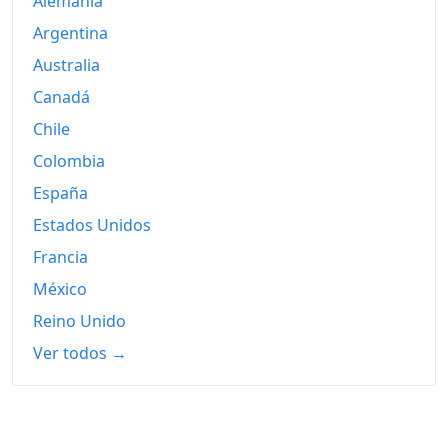
Alemania
2024
347.32
Argentina
2025
355.86
Australia
Canadá
2026-05
362.98
Chile
Hoy
364.40
Colombia
España
Estados Unidos
Francia
México
Reino Unido
Ver todos →