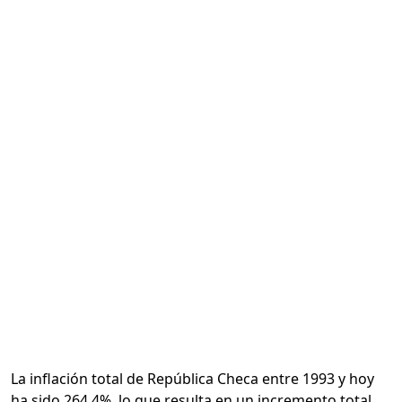
Calcular
La inflación total de República Checa entre 1993 y hoy
ha sido 264.4%, lo que resulta en un incremento total