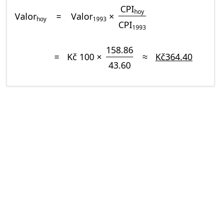
CPI
hoy
Valor
=
Valor
×
hoy
1993
CPI
1993
158.86
=
Kč 100 ×
≈
Kč364.40
43.60