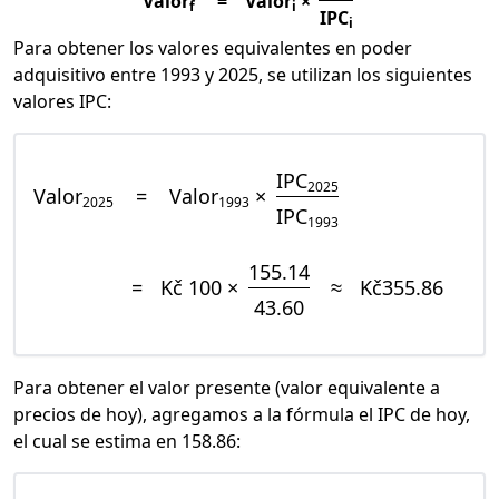
Valor
=
Valor
×
f
i
IPC
i
Para obtener los valores equivalentes en poder
adquisitivo entre 1993 y 2025, se utilizan los siguientes
valores IPC:
IPC
2025
Valor
=
Valor
×
2025
1993
IPC
1993
155.14
=
Kč 100 ×
≈
Kč355.86
43.60
Para obtener el valor presente (valor equivalente a
precios de hoy), agregamos a la fórmula el IPC de hoy,
el cual se estima en 158.86: