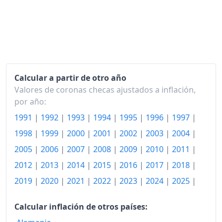
2013
228.06
2014
228.84
2015
229.38
2016
230.86
Calcular a partir de otro año
Valores de coronas checas ajustados a inflación,
2017
236.50
por año:
2018
241.60
1991
|
1992
|
1993
|
1994
|
1995
|
1996
|
1997
|
2019
248.48
1998
|
1999
|
2000
|
2001
|
2002
|
2003
|
2004
|
2005
|
2006
|
2007
|
2008
|
2009
|
2010
|
2011
|
2020
256.34
2012
|
2013
|
2014
|
2015
|
2016
|
2017
|
2018
|
2021
266.21
2019
|
2020
|
2021
|
2022
|
2023
|
2024
|
2025
|
2022
306.33
Calcular inflación de otros países:
2023
339.10