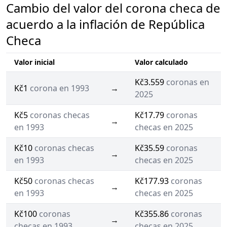
Cambio del valor del corona checa de
acuerdo a la inflación de República
Checa
Valor inicial
Valor calculado
Kč3.559
coronas en
Kč1
corona en 1993
→
2025
Kč5
coronas checas
Kč17.79
coronas
→
en 1993
checas en 2025
Kč10
coronas checas
Kč35.59
coronas
→
en 1993
checas en 2025
Kč50
coronas checas
Kč177.93
coronas
→
en 1993
checas en 2025
Kč100
coronas
Kč355.86
coronas
→
checas en 1993
checas en 2025