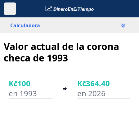
Calculadora
Valor actual de la corona
País
República Checa
checa de 1993
Valor
Kč
Kč100
Kč364.40
en 1993
en 2026
Año inicial
Año final