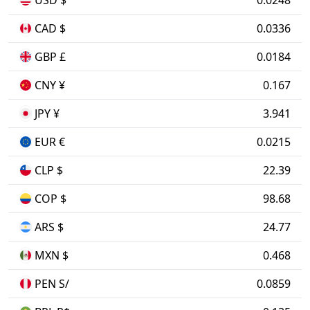
USD $
0.0248
CAD $
0.0336
GBP £
0.0184
CNY ¥
0.167
JPY ¥
3.941
EUR €
0.0215
CLP $
22.39
COP $
98.68
ARS $
24.77
MXN $
0.468
PEN S/
0.0859