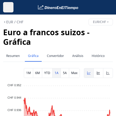
EUR / CHF
EUR/CHF
Euro a francos suizos -
Gráfica
Resumen
Gráfica
Convertidor
Análisis
Histórico
1M
6M
YTD
1A
5A
Max
CHF 0.952
CHF 0.944
CHF 0.936