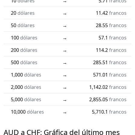
10
dólares
→
5.71
francos
20
dólares
→
11.42
francos
50
dólares
→
28.55
francos
100
dólares
→
57.1
francos
200
dólares
→
114.2
francos
500
dólares
→
285.51
francos
1,000
dólares
→
571.01
francos
2,000
dólares
→
1,142.02
francos
5,000
dólares
→
2,855.05
francos
10,000
dólares
→
5,710.1
francos
AUD a CHF: Gráfica del último mes