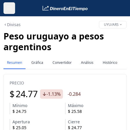
Divisas
UYU/ARS
Peso uruguayo a pesos
argentinos
Resumen
Gráfica
Convertidor
Análisis
Histórico
PRECIO
$
24.77
-1.13%
-0.284
Mínimo
Máximo
$
24.75
$
25.58
Apertura
Cierre
$
25.05
$
24.77